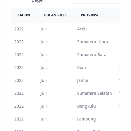
page
TAHUN
BULAN RILIS
PROVINSI
KOD
2022
Juli
Aceh
11
2022
Juli
Sumatera Utara
12
2022
Juli
Sumatera Barat
13
2022
Juli
Riau
14
2022
Juli
Jambi
15
2022
Juli
Sumatera Selatan
16
2022
Juli
Bengkulu
17
2022
Juli
Lampung
18