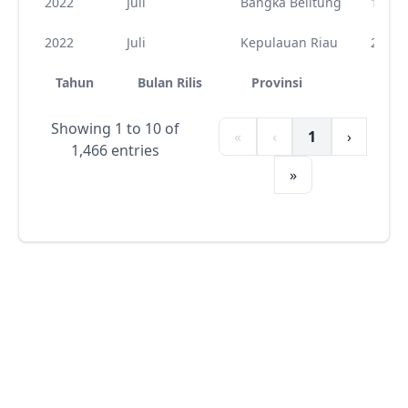
2022
Juli
Bangka Belitung
19
2022
Juli
Kepulauan Riau
21
Tahun
Bulan Rilis
Provinsi
Kod
Showing 1 to 10 of
«
‹
1
›
1,466 entries
»
Open Data Pangan
Ketentuan
Penggunaan