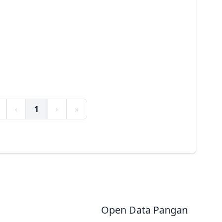
‹
1
›
»
Open Data Pangan