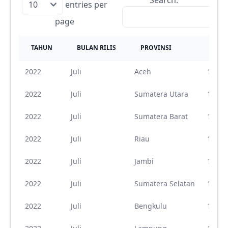
entries per
page
TAHUN
BULAN RILIS
PROVINSI
KOD
2022
Juli
Aceh
11
2022
Juli
Sumatera Utara
12
2022
Juli
Sumatera Barat
13
2022
Juli
Riau
14
2022
Juli
Jambi
15
2022
Juli
Sumatera Selatan
16
2022
Juli
Bengkulu
17