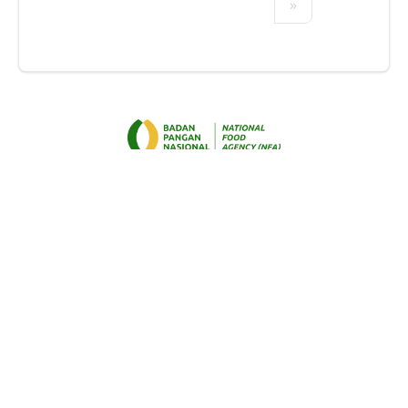
»
Open Data Pangan
Ketentuan
Penggunaan
Kebijakan Privasi
Copyright © 2024 Badan Pangan Nasional. All Rights
Reserved.
Hubungi Kami :