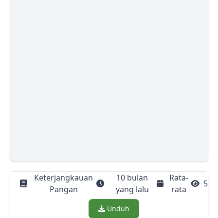
Keterjangkauan
10 bulan
Rata-
5
Pangan
yang lalu
rata
Download
Unduh