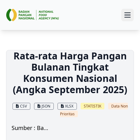
Open
Rata-rata Harga Pangan
Bulanan Tingkat
Konsumen Nasional
(Angka September 2025)
CSV
JSON
XLSX
STATISTIK
Data Non
Prioritas
Sumber : Badan Pangan Nasional