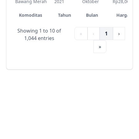
Bawang Merah
2021
Oktober
Rp28,004
Komoditas
Tahun
Bulan
Harga
Showing 1 to 10 of
«
‹
1
›
1,044 entries
»
Open Data Pangan
Ketentuan
Penggunaan
Kebijakan Privasi